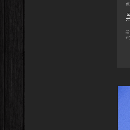
保
黑
养