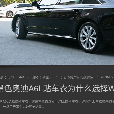
迪（一汽） , A6L
隐形车衣施工
车艺尚杭州江汉旗舰店
2019-10-
黑色奥迪A6L贴车衣为什么选择WI
迪A6L选择隐形车衣，这位车主首选WIIKYLE隐形车衣，WIIKYLE车衣带来
，一路走来带你见证神奇之处。