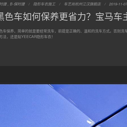
时捷 , B-保时捷
隐形车衣施工
车艺尚杭州江汉旗舰店
2019-11-0
黑色车如何保养更省力？宝马车
色车保养，简单的就是要经常洗车，前提是正确的、温和的洗车方式。否则洗
方法，还是贴YEECAR隐形车衣！