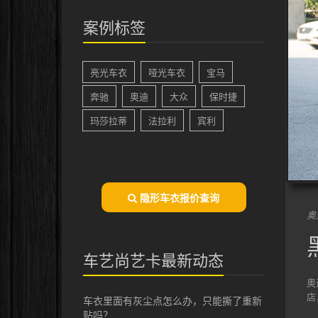
案例标签
亮光车衣
哑光车衣
宝马
奔驰
奥迪
大众
保时捷
玛莎拉蒂
法拉利
宾利
隐形车衣报价查询
奥
车艺尚艺卡最新动态
奥
店
车衣里面有灰尘点怎么办，只能撕了重新
贴吗？