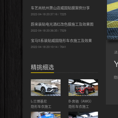
车艺尚杭州萧山店威固贴膜案例分享
2022-04-18 20:37:16 / 7225
蔚来装贴电光酒红改色膜施工及效果图
2022-04-18 20:36:35 / 7529
宝马5系装贴威固隐形车衣施工及效果
2022-04-18 20:10:14 / 7641
法
精挑细选
隐
L-兰博基尼
B-奔驰（AMG）
隐形车衣施工
隐形车衣施工