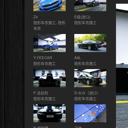
Z4
E级(进口)
隐形车衣施工, 隐形
隐形车衣施工
车衣
Y-YEECAR
A6L
隐形车衣施工
隐形车衣施工
F-法拉利
D-大众（进口）
隐形车衣施工
隐形车衣施工
B-保时捷
飞驰