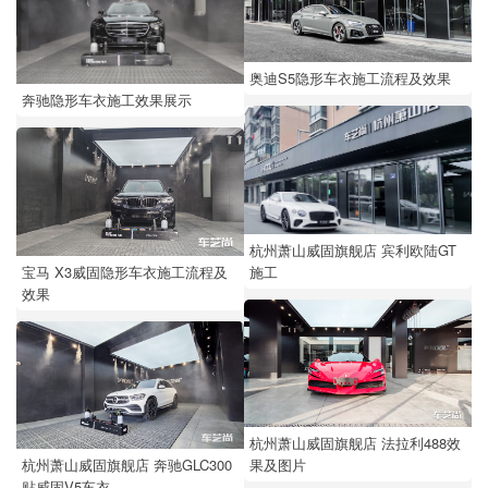
奥迪S5隐形车衣施工流程及效果
奔驰隐形车衣施工效果展示
杭州萧山威固旗舰店 宾利欧陆GT
施工
宝马 X3威固隐形车衣施工流程及
效果
杭州萧山威固旗舰店 法拉利488效
果及图片
杭州萧山威固旗舰店 奔驰GLC300
贴威固V5车衣