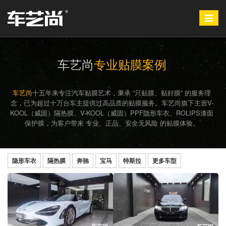
Toggle
navigat
车艺尚
专业贴膜案例
车艺尚
十五年来专注汽车贴膜艺术，秉承 “只贴膜、贴好膜” 的服务理
念，已为超过十万台车主提供过高品质的贴膜服务。车艺尚旗下主营V-
KOOL（威固）隔热膜、V-KOOL（威固）PPF隐形车衣、ROLIPS漆面
保护膜，为客户带来 专业、正品、安全无风险 的贴膜体验。
隐形车衣
隔热膜
奔驰
宝马
特斯拉
更多车型