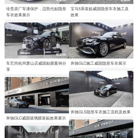
珍贵原厂车漆保护，迈凯伦贴隐形
宝马5系装贴威固隐形车衣施工及
车衣效果展示
效果
奔驰GLC施工威固隐形车衣展示
车艺尚杭州萧山店威固贴膜案例分
享
奔驰GLS隐形车衣施工流程及效果
奔驰GLC威固玻璃膜装贴效果展示