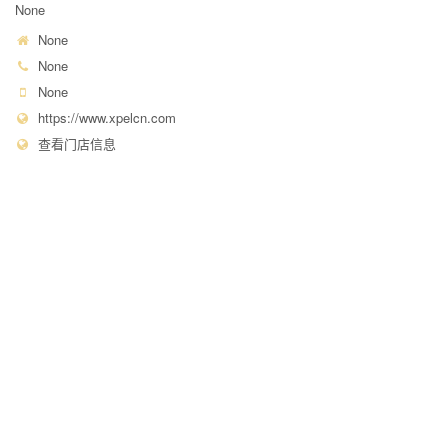
None
None
None
None
https://www.xpelcn.com
查看门店信息