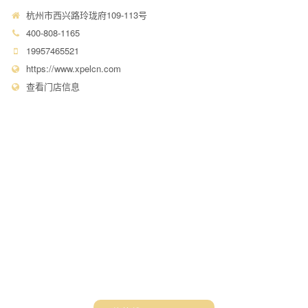
黑色车如何保养更省力？宝马车
宾利飞驰如何选择隐形车衣？
主有妙招！
视频中心
最新动态
车衣里面有灰尘点怎么办，只能撕了重新贴吗？
2022-05-17 / 15538
没想到还能局部贴隐形车衣！
2022-04-19 / 12016