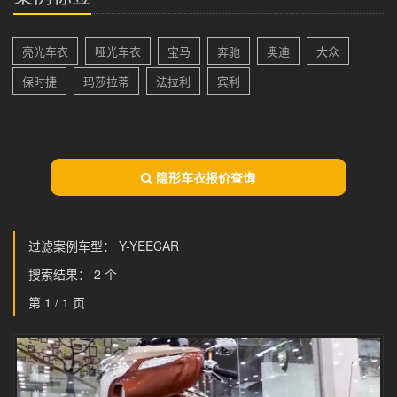
亮光车衣
哑光车衣
宝马
奔驰
奥迪
大众
保时捷
玛莎拉蒂
法拉利
宾利
隐形车衣报价查询
过滤案例车型： Y-YEECAR
搜索结果： 2 个
第 1 / 1 页