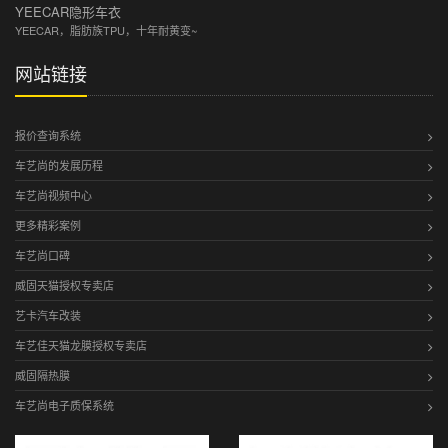
YEECAR隐形车衣
YEECAR，脂肪族TPU，十年耐黄变~
网站链接
报价查询系统
车艺尚的发展历程
车艺尚视频中心
更多精彩案例
车艺尚口碑
威固天猫授权专卖店
艺卡汽车改装
车艺佳天猫龙膜授权专卖店
威固隔热膜
车艺尚电子质保系统