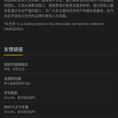
师团队，以及从销售到施工、再到质保的管家式服务体系，我们的核心服
务是通过专业严谨的施工，为广大车主提供优秀的汽车膜安装服务，在汽
车后市场树立优秀的品牌形象和人文风格。
“车艺尚” is a leading brand in the after-sales car service market in
HANGZHOU.
友情链接
威固天猫旗舰店
科技，享受生活~
龙膜隔热膜
伊士曼集团荣誉出品~
罗利普斯
ROLIPS，爱车隐形盔甲~
WIIKYLE汽车膜
ROLIPS，爱车隐形盔甲~