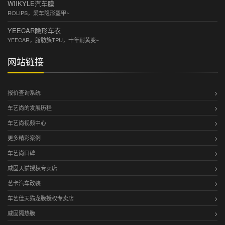
WIIKYLE汽车膜
ROLIPS，爱车隐形盔甲~
YEECAR隐形车衣
YEECAR，脂肪族TPU，十年耐黄变~
网站链接
报价查询系统
车艺尚的发展历程
车艺尚视频中心
更多精彩案例
车艺尚口碑
威固天猫授权专卖店
艺卡汽车改装
车艺佳天猫龙膜授权专卖店
威固隔热膜