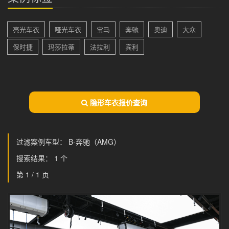
亮光车衣
哑光车衣
宝马
奔驰
奥迪
大众
保时捷
玛莎拉蒂
法拉利
宾利
隐形车衣报价查询
过滤案例车型： B-奔驰（AMG）
搜索结果： 1 个
第 1 / 1 页