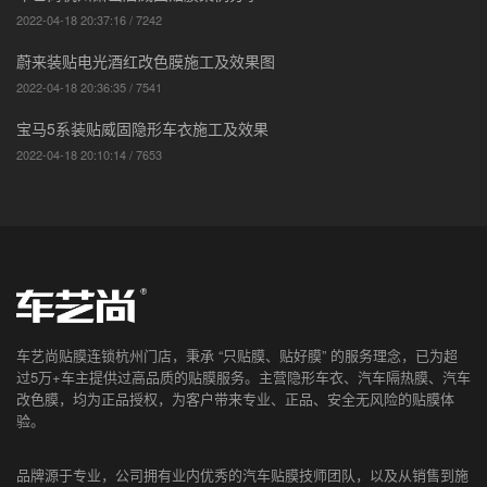
2022-04-18 20:37:16 / 7242
蔚来装贴电光酒红改色膜施工及效果图
2022-04-18 20:36:35 / 7541
宝马5系装贴威固隐形车衣施工及效果
2022-04-18 20:10:14 / 7653
车艺尚贴膜连锁杭州门店，秉承 “只贴膜、贴好膜” 的服务理念，已为超
过5万+车主提供过高品质的贴膜服务。主营隐形车衣、汽车隔热膜、汽车
改色膜，均为正品授权，为客户带来专业、正品、安全无风险的贴膜体
验。
品牌源于专业，公司拥有业内优秀的汽车贴膜技师团队，以及从销售到施